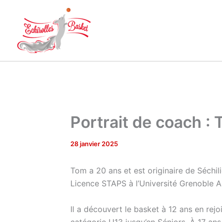
Aller
au
contenu
Portrait de coach :
28 janvier 2025
Tom a 20 ans et est originaire de Séchil
Licence STAPS à l’Université Grenoble A
Il a découvert le basket à 12 ans en rejo
catégorie U13 jusqu’en Séniors. À 17 ans,