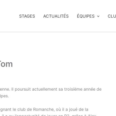
STAGES
ACTUALITÉS
ÉQUIPES
CL
 Tom
ienne. Il poursuit actuellement sa troisième année de
lpes.
ignant le club de Romanche, où il a joué de la
 il a eu l’opportunité de jouer en R2, grâce à Alex