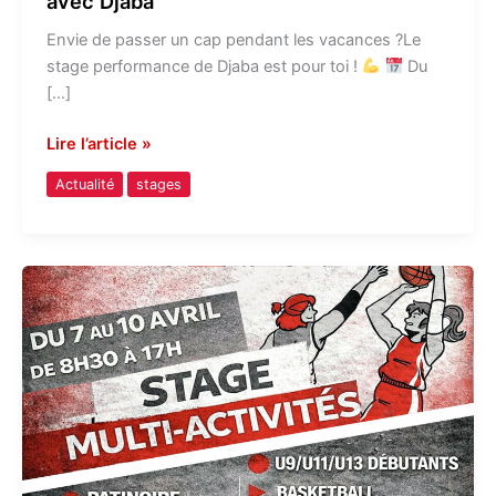
avec Djaba
Envie de passer un cap pendant les vacances ?Le
stage performance de Djaba est pour toi !
Du
[…]
Lire l’article »
Actualité
stages
STAGE
Avril
MULTI-
ACTIVITÉS
U9/U11/U13
débutants