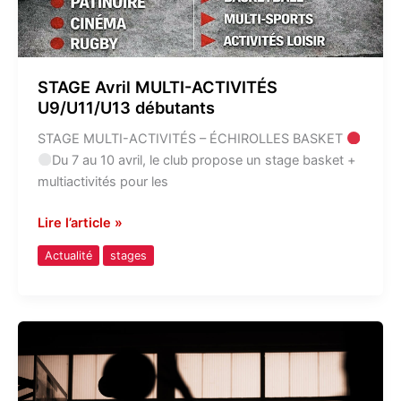
STAGE Avril MULTI-ACTIVITÉS
U9/U11/U13 débutants
STAGE MULTI-ACTIVITÉS – ÉCHIROLLES BASKET
Du 7 au 10 avril, le club propose un stage basket +
multiactivités pour les
Lire l’article »
Actualité
stages
Stages
de
la
Toussaint