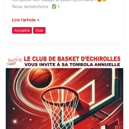
Nous recherchons :
1
Lire l’article »
Actualité
Club
Tombola
annuelle
le
22/03
!