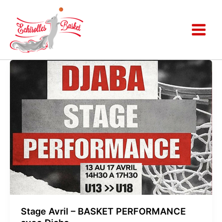
Aller
au
contenu
Stage
Avril
–
BASKET
PERFORMANCE
avec
Djaba
Stage Avril – BASKET PERFORMANCE