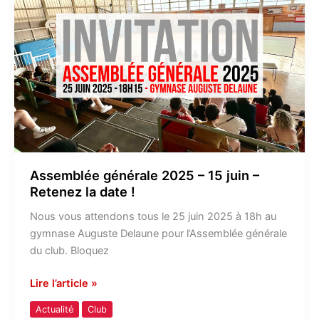
2025
–
15
juin
–
Retenez
la
date
!
Assemblée générale 2025 – 15 juin –
Retenez la date !
Nous vous attendons tous le 25 juin 2025 à 18h au
gymnase Auguste Delaune pour l’Assemblée générale
du club. Bloquez
Lire l’article »
Actualité
Club