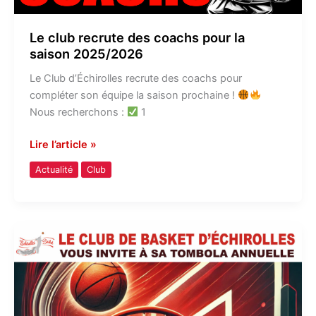
Le club recrute des coachs pour la
saison 2025/2026
Le Club d’Échirolles recrute des coachs pour
compléter son équipe la saison prochaine !
Nous recherchons :
1
Lire l’article »
Actualité
Club
Tombola
annuelle
le
22/03
!