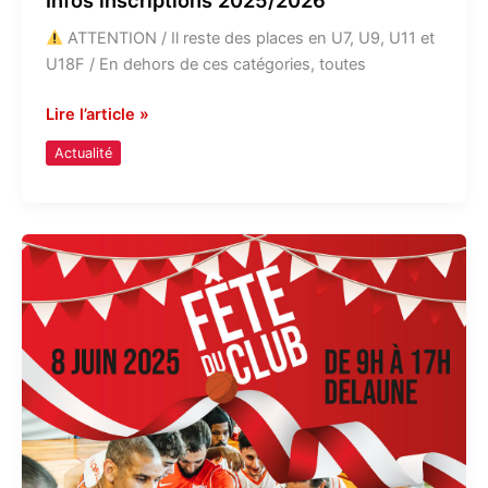
ATTENTION / Il reste des places en U7, U9, U11 et
U18F / En dehors de ces catégories, toutes
Lire l’article »
Actualité
Grande
fête
du
club
dimanche
8
juin
!