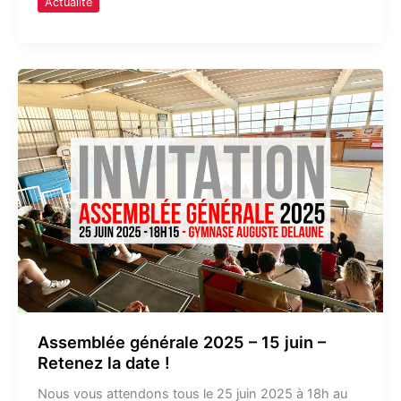
Actualité
Assemblée
générale
2025
–
15
juin
–
Retenez
la
date
!
Assemblée générale 2025 – 15 juin –
Retenez la date !
Nous vous attendons tous le 25 juin 2025 à 18h au